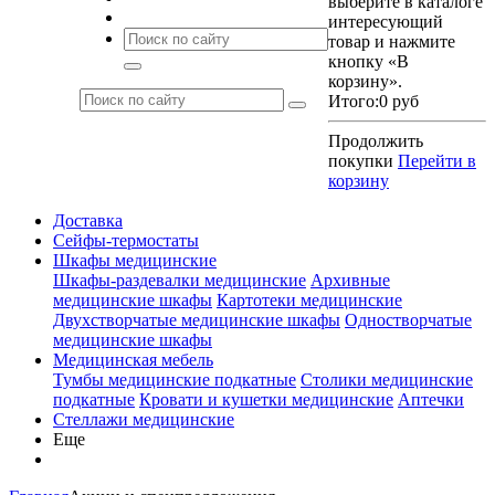
выберите в каталоге
интересующий
товар и нажмите
кнопку «В
корзину».
Итого:
0 руб
Продолжить
покупки
Перейти в
корзину
Доставка
Сейфы-термостаты
Шкафы медицинские
Шкафы-раздевалки медицинские
Архивные
медицинские шкафы
Картотеки медицинские
Двухстворчатые медицинские шкафы
Одностворчатые
медицинские шкафы
Медицинская мебель
Тумбы медицинские подкатные
Столики медицинские
подкатные
Кровати и кушетки медицинские
Аптечки
Стеллажи медицинские
Еще