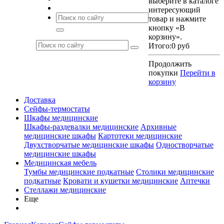
выберите в каталоге
интересующий
товар и нажмите
кнопку «В
корзину».
Итого:
0 руб
Продолжить
покупки
Перейти в
корзину
Доставка
Сейфы-термостаты
Шкафы медицинские
Шкафы-раздевалки медицинские
Архивные
медицинские шкафы
Картотеки медицинские
Двухстворчатые медицинские шкафы
Одностворчатые
медицинские шкафы
Медицинская мебель
Тумбы медицинские подкатные
Столики медицинские
подкатные
Кровати и кушетки медицинские
Аптечки
Стеллажи медицинские
Еще