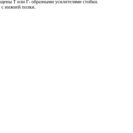
нащены Т или Г- образными усилителями стойки.
я с нижней полки.