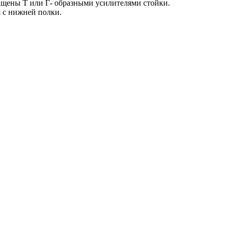
нащены Т или Г- образными усилителями стойки.
я с нижней полки.