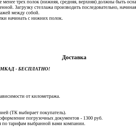
е менее трех полок (нижняя, средняя, верхняя) должны быть ос
нной. Загрузку стеллажа производить последовательно, начина
лажей между собой.
лки начинать с нижних полок.
Доставка
лах МКАД - БЕСПЛАТНО!
ависимости от километража.
ией (ТК выбирает покупатель).
оформление погрузочных документов - 1300 руб.
я по тарифам выбранной вами компании.