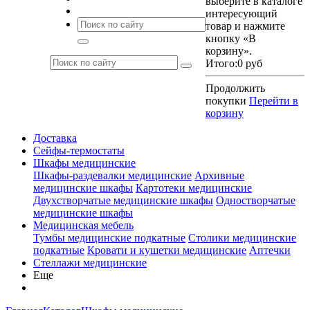
выберите в каталоге
интересующий
товар и нажмите
кнопку «В
корзину».
Итого:
0 руб
Продолжить
покупки
Перейти в
корзину
Доставка
Сейфы-термостаты
Шкафы медицинские
Шкафы-раздевалки медицинские
Архивные
медицинские шкафы
Картотеки медицинские
Двухстворчатые медицинские шкафы
Одностворчатые
медицинские шкафы
Медицинская мебель
Тумбы медицинские подкатные
Столики медицинские
подкатные
Кровати и кушетки медицинские
Аптечки
Стеллажи медицинские
Еще