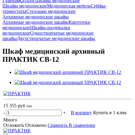
Главная
Каталог
Шкафы медицинские
Шкафы медицинские
Медицинская мебель
Сейфы-
термостаты
Стеллажи медицинские
Архивные медицинские шкафы
Архивные медицинские шкафы
Картотеки
медицинские
Шкафы-раздевалки
медицинские
Одностворчатые медицинские
шкафы
Двухстворчатые медицинские шкафы
Шкаф медицинский архивный
ПРАКТИК CB-12
15 355 руб
/шт
-
+
В корзину
Купить в 1 клик
Много
Отложить
Отложено
Сравнить
В сравнении