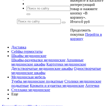
выберите в каталоге
интересующий
товар и нажмите
кнопку «В
корзину».
Итого:
0 руб
Продолжить
покупки
Перейти в
корзину
Доставка
Сейфы-термостаты
Шкафы медицинские
Шкафы-раздевалки медицинские
Архивные
медицинские шкафы
Картотеки медицинские
Двухстворчатые медицинские шкафы
Одностворчатые
медицинские шкафы
Медицинская мебель
Тумбы медицинские подкатные
Столики медицинские
подкатные
Кровати и кушетки медицинские
Аптечки
Стеллажи медицинские
Еще