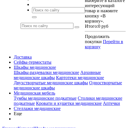
выберите в каталоге
интересующий
товар и нажмите
кнопку «В
корзину».
Итого:
0 руб
Продолжить
покупки
Перейти в
корзину
Доставка
Сейфы-термостаты
Шкафы медицинские
Шкафы-раздевалки медицинские
Архивные
медицинские шкафы
Картотеки медицинские
Двухстворчатые медицинские шкафы
Одностворчатые
медицинские шкафы
Медицинская мебель
Тумбы медицинские подкатные
Столики медицинские
подкатные
Кровати и кушетки медицинские
Аптечки
Стеллажи медицинские
Еще