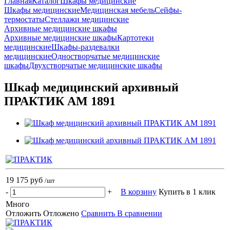
Главная
Каталог
Шкафы медицинские
Шкафы медицинские
Медицинская мебель
Сейфы-
термостаты
Стеллажи медицинские
Архивные медицинские шкафы
Архивные медицинские шкафы
Картотеки
медицинские
Шкафы-раздевалки
медицинские
Одностворчатые медицинские
шкафы
Двухстворчатые медицинские шкафы
Шкаф медицинский архивный
ПРАКТИК AM 1891
19 175 руб
/шт
-
+
В корзину
Купить в 1 клик
Много
Отложить
Отложено
Сравнить
В сравнении