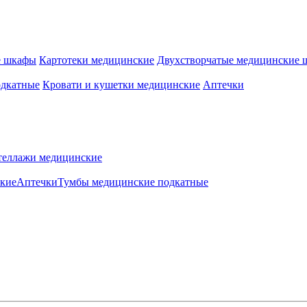
е шкафы
Картотеки медицинские
Двухстворчатые медицинские
одкатные
Кровати и кушетки медицинские
Аптечки
теллажи медицинские
ские
Аптечки
Тумбы медицинские подкатные