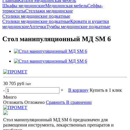
Главная
Каталог
Медицинская мебель
Шкафы медицинские
Медицинская мебель
Сейфы-
термостаты
Стеллажи медицинские
Столики медицинские подкатные
Столики медицинские подкатные
Кровати и кушетки
медицинские
Аптечки
Тумбы медицинские подкатные
Стол манипуляционный МД SM 6
30 705 руб
/шт
-
+
В корзину
Купить в 1 клик
Много
Отложить
Отложено
Сравнить
В сравнении
Стол манипуляционный МД SM 6 предназначен для
размещения инструмента, лекарственных препаратов и