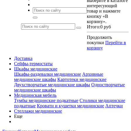
выберите в каталоге
интересующий
товар и нажмите
кнопку «В
корзину».
Итого:
0 руб
Продолжить
покупки
Перейти в
корзину
Доставка
Сейфы-термостаты
Шкафы медицинские
Шкафы-раздевалки медицинские
Архивные
медицинские шкафы
Картотеки медицинские
Двухстворчатые медицинские шкафы
Одностворчатые
медицинские шкафы
Медицинская мебель
Тумбы медицинские подкатные
Столики медицинские
подкатные
Кровати и кушетки медицинские
Аптечки
Стеллажи медицинские
Еще