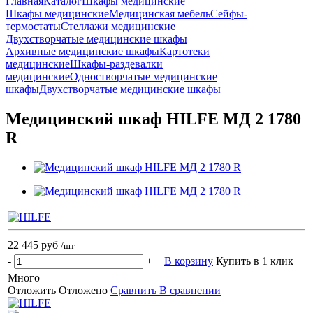
Главная
Каталог
Шкафы медицинские
Шкафы медицинские
Медицинская мебель
Сейфы-
термостаты
Стеллажи медицинские
Двухстворчатые медицинские шкафы
Архивные медицинские шкафы
Картотеки
медицинские
Шкафы-раздевалки
медицинские
Одностворчатые медицинские
шкафы
Двухстворчатые медицинские шкафы
Медицинский шкаф HILFE МД 2 1780
R
22 445 руб
/шт
-
+
В корзину
Купить в 1 клик
Много
Отложить
Отложено
Сравнить
В сравнении