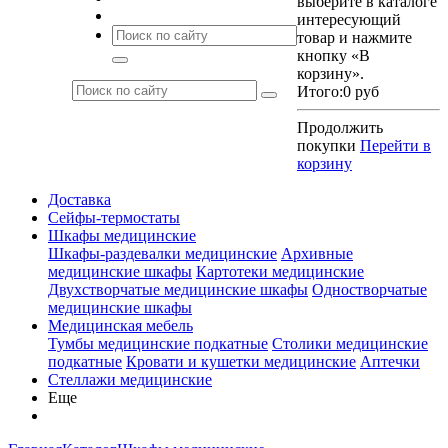
выберите в каталоге
интересующий
товар и нажмите
кнопку «В
корзину».
Итого:
0 руб
Продолжить
покупки
Перейти в
корзину
Доставка
Сейфы-термостаты
Шкафы медицинские
Шкафы-раздевалки медицинские
Архивные
медицинские шкафы
Картотеки медицинские
Двухстворчатые медицинские шкафы
Одностворчатые
медицинские шкафы
Медицинская мебель
Тумбы медицинские подкатные
Столики медицинские
подкатные
Кровати и кушетки медицинские
Аптечки
Стеллажи медицинские
Еще